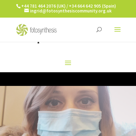
+44 781 464 2076 (UK) / +34 664 642 905 (Spain)
ingrid@fotosynthesiscommunity.org.uk
¡IMAGINA ESTO!