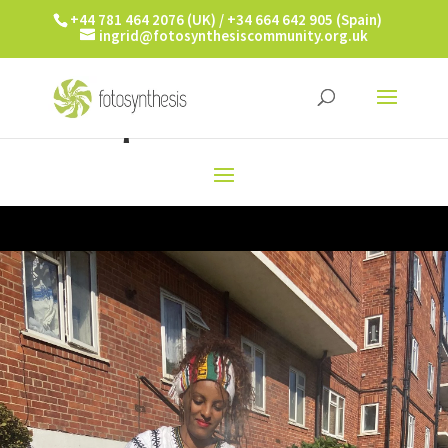
+44 781 464 2076 (UK) / +34 664 642 905 (Spain)
ingrid@fotosynthesiscommunity.org.uk
¡IMAGINA ESTO!