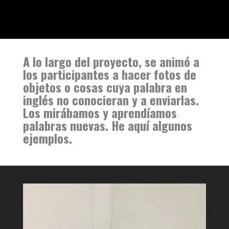
A lo largo del proyecto, se animó a
los participantes a hacer fotos de
objetos o cosas cuya palabra en
inglés no conocieran y a enviarlas.
Los mirábamos y aprendíamos
palabras nuevas. He aquí algunos
ejemplos.