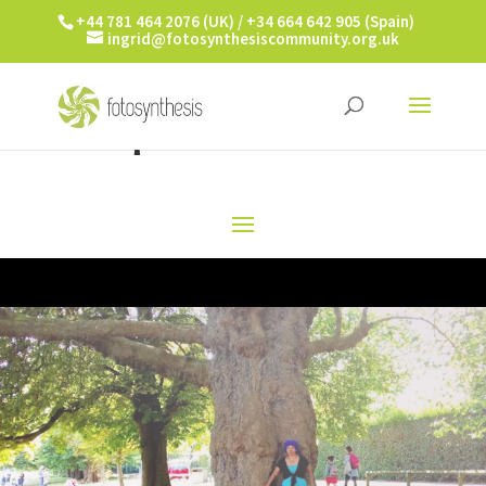
+44 781 464 2076 (UK) / +34 664 642 905 (Spain)
ingrid@fotosynthesiscommunity.org.uk
¡IMAGINA ESTO!