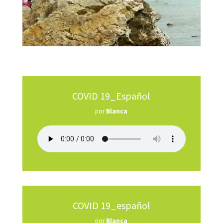
COVID 19_Español
por
Blanca
COVID 19_español
por
Blanca