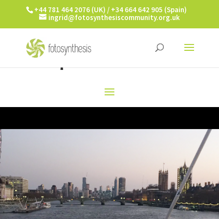
+44 781 464 2076 (UK) / +34 664 642 905 (Spain)
ingrid@fotosynthesiscommunity.org.uk
¡IMAGINA ESTO!